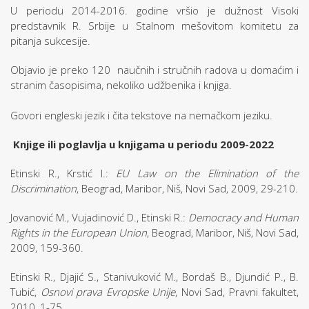
U periodu 2014-2016. godine vršio je dužnost Visoki
predstavnik R. Srbije u Stalnom mešovitom komitetu za
pitanja sukcesije.
Objavio je preko 120 naučnih i stručnih radova u domaćim i
stranim časopisima, nekoliko udžbenika i knjiga.
Govori engleski jezik i čita tekstove na nemačkom jeziku.
Knjige ili poglavlja u knjigama u periodu 2009-2022
Etinski R., Krstić I.:
EU Law on the Elimination of the
Discrimination
, Beograd, Maribor, Niš, Novi Sad, 2009, 29-210.
Jovanović M., Vujadinović D., Etinski R.:
Democracy and Human
Rights in the European Union
, Beograd, Maribor, Niš, Novi Sad,
2009, 159-360.
Etinski R., Djajić S., Stanivuković M., Bordaš B., Djundić P., B.
Tubić,
Osnovi prava Evropske Unije
, Novi Sad, Pravni fakultet,
2010, 1-75,