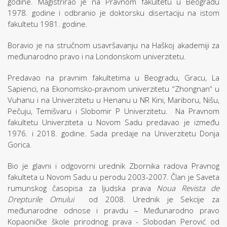
godine. Magistrirao je na Pravnom fakultetu u Beogradu
1978. godine i odbranio je doktorsku disertaciju na istom
fakultetu 1981. godine.
Boravio je na stručnom usavršavanju na Haškoj akademiji za
međunarodno pravo i na Londonskom univerzitetu.
Predavao na pravnim fakultetima u Beogradu, Gracu, La
Sapienci, na Ekonomsko-pravnom univerzitetu “Zhongnan“ u
Vuhanu i na Univerzitetu u Henanu u NR Kini, Mariboru, Nišu,
Pečuju, Temišvaru i Slobomir P Univerzitetu. Na Pravnom
fakultetu Univerziteta u Novom Sadu predavao je između
1976. i 2018. godine. Sada predaje na Univerzitetu Donja
Gorica.
Bio je glavni i odgovorni urednik Zbornika radova Pravnog
fakulteta u Novom Sadu u perodu 2003-2007. Član je Saveta
rumunskog časopisa za ljudska prava
Noua Revista de
Drepturile Omului
od 2008. Urednik je Sekcije za
međunarodne odnose i pravdu – Međunarodno pravo
Kopaoničke škole prirodnog prava - Slobodan Perović od