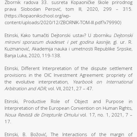
Zbornik radova 33. susreta Kopaoničke škole prirodnog
prava Slobodan Perović, tom III, 2020, 299 – 315.
(https://kopaonikschool.org/wp-
content/uploads/2020/12/ZBORNIK-TOM-III.pdf?x79990)
Etinski, Kako tumačiti Dejtonski ustav? U zborniku
Dejtonski
mirovni sporazum dvadeset i pet godina kasnije,
gl. ur. R.
Kuzmanović, Akademija nauka i umetnosti Republike Srpske,
Banja Luka, 2020, 119-138.
Etinski, Different Interpretation of the dispute settlement
provisions in the OIC Investment Agreement: propriety of
the evolutive interpretation,
Yearbook on International
Arbitration and ADR
, vol. VII, 2021, 27 – 47.
Etinski, Productive Role of Object and Purpose in
Interpretation of the European Convention on Human Rights,
Noua Revistă de Drepturile Omului
vol. 17, no. 1, 2021, 7 –
17.
Etinski, B. Božović, The Interactions of the margin of