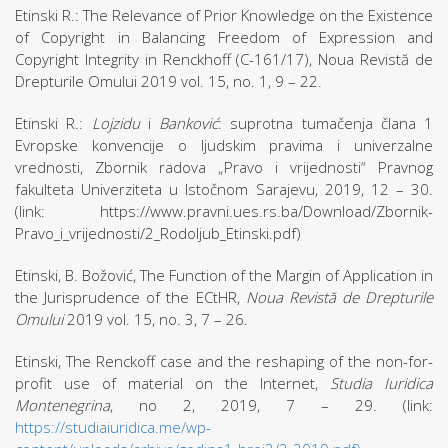
Etinski R.: The Relevance of Prior Knowledge on the Existence
of Copyright in Balancing Freedom of Expression and
Copyright Integrity in Renckhoff (C-161/17), Noua Revistă de
Drepturile Omului 2019 vol. 15, no. 1, 9 – 22.
Etinski R.:
Lojzidu
i
Banković
: suprotna tumačenja člana 1
Evropske konvencije o ljudskim pravima i univerzalne
vrednosti, Zbornik radova „Pravo i vrijednosti“ Pravnog
fakulteta Univerziteta u Istočnom Sarajevu, 2019, 12 – 30.
(link: https://www.pravni.ues.rs.ba/Download/Zbornik-
Pravo_i_vrijednosti/2_Rodoljub_Etinski.pdf)
Etinski, B. Božović, The Function of the Margin of Application in
the Jurisprudence of the ECtHR,
Noua Revistă de Drepturile
Omului
2019 vol. 15, no. 3, 7 – 26.
Etinski, The Renckoff case and the reshaping of the non-for-
profit use of material on the Internet,
Studia Iuridica
Montenegrina
, no 2, 2019, 7 – 29. (link:
https://studiaiuridica.me/wp-