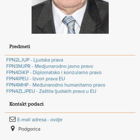
Predmeti
FPN2LJUP - Ljudska prava
FPN3MJPR - Medjunarodno javno pravo
FPN4DiKP - Diplomatsko i konzularno pravo
FPN4IPEU - Izvori prava EU
FPN4MHP - Međunarodno humanitarno pravo
FPN4ZLJPEU - Zaštita ljudskih prava u EU
Kontakt podaci
E-mail adresa - ovdje
Podgorica