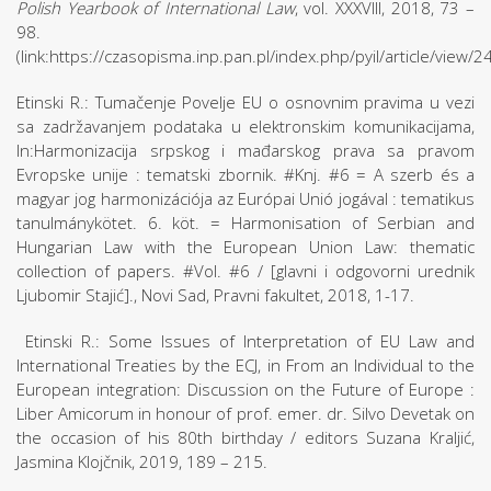
Polish Yearbook of International Law
, vol. XXXVIII, 2018, 73 –
98.
(link:https://czasopisma.inp.pan.pl/index.php/pyil/article/view/
Etinski R.: Tumačenje Povelje EU o osnovnim pravima u vezi
sa zadržavanjem podataka u elektronskim komunikacijama,
In:Harmonizacija srpskog i mađarskog prava sa pravom
Evropske unije : tematski zbornik. #Knj. #6 = A szerb és a
magyar jog harmonizációja az Európai Unió jogával : tematikus
tanulmánykötet. 6. köt. = Harmonisation of Serbian and
Hungarian Law with the European Union Law: thematic
collection of papers. #Vol. #6 / [glavni i odgovorni urednik
Ljubomir Stajić]., Novi Sad, Pravni fakultet, 2018, 1-17.
Etinski R.: Some Issues of Interpretation of EU Law and
International Treaties by the ECJ, in From an Individual to the
European integration: Discussion on the Future of Europe :
Liber Amicorum in honour of prof. emer. dr. Silvo Devetak on
the occasion of his 80th birthday / editors Suzana Kraljić,
Jasmina Klojčnik, 2019, 189 – 215.