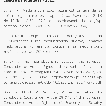
Članci u periodu 2018 – 2022.
Etinski R.: Međunarodni sud: razumnost zahteva da se
poštuju legitimni interesi drugih država, Pravni život, 2018,
No. 12, Tom IV, 81 – 97 (link: https://kopaonikschool.org/wp-
content/uploads/2020/06/PZ-12-2018.pdf?x79990)
Etinski R.: Tumačenje Statuta Međunarodnog krivičnog suda,
u Suverenitet i rad međunarodnih sudova, Tematska
međunarodna konferencja, Udruženje za međunarodno
krivično parvo, Tara, 2018, 65 – 77.
Etinski R.: The Interrelationship between the European
Convention on Human Rights and the Aarhus Convention,
Zbornik radova Pravnog fakulteta u Novom Sadu, 2018, Vol.
52, No 1, 1-15. (link: https://zbornik.pf.uns.ac.rs/wp-
content/uploads/2018/07/doi_10.5937_zrpfns52-17370.pdf)
Djajić S., Etinski R., Summary Procedure before the
Strasbourg Court under Article 28 (1)b of the European
Convention on Human Rights: Judicial Economy and Scrutiny,