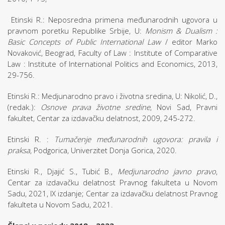
Etinski R.: Neposredna primena međunarodnih ugovora u
pravnom poretku Republike Srbije, U:
Monism & Dualism :
Basic Concepts of Public International Law
/ editor Marko
Novaković, Beograd, Faculty of Law : Institute of Comparative
Law : Institute of International Politics and Economics, 2013,
29-756.
Etinski R.: Medjunarodno pravo i životna sredina, U: Nikolić, D.,
(redak.):
Osnove prava životne sredine
, Novi Sad, Pravni
fakultet, Centar za izdavačku delatnost, 2009, 245-272.
Etinski R. :
Tumačenje međunarodnih ugovora: pravila i
praksa
, Podgorica, Univerzitet Donja Gorica, 2020.
Etinski R., Djajić S., Tubić B.,
Medjunarodno javno pravo
,
Centar za izdavačku delatnost Pravnog fakulteta u Novom
Sadu, 2021, IX izdanje; Centar za izdavačku delatnost Pravnog
fakulteta u Novom Sadu, 2021.