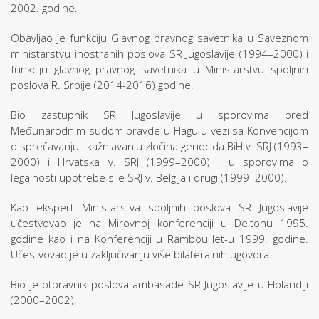
2002. godine.
Obavljao je funkciju Glavnog pravnog savetnika u Saveznom
ministarstvu inostranih poslova SR Jugoslavije (1994–2000) i
funkciju glavnog pravnog savetnika u Ministarstvu spoljnih
poslova R. Srbije (2014-2016) godine.
Bio zastupnik SR Jugoslavije u sporovima pred
Međunarodnim sudom pravde u Hagu u vezi sa Konvencijom
o sprečavanju i kažnjavanju zločina genocida BiH v. SRJ (1993–
2000) i Hrvatska v. SRJ (1999–2000) i u sporovima o
legalnosti upotrebe sile SRJ v. Belgija i drugi (1999–2000).
Kao ekspert Ministarstva spoljnih poslova SR Jugoslavije
učestvovao je na Mirovnoj konferenciji u Dejtonu 1995.
godine kao i na Konferenciji u Rambouillet-u 1999. godine.
Učestvovao je u zaključivanju više bilateralnih ugovora.
Bio je otpravnik poslova ambasade SR Jugoslavije u Holandiji
(2000–2002).