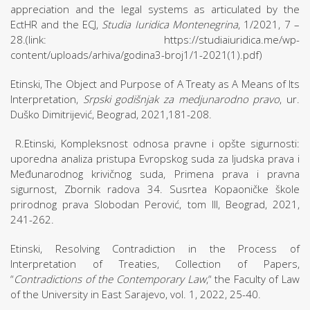
appreciation and the legal systems as articulated by the
EctHR and the ECJ,
Studia Iuridica Montenegrina
, 1/2021, 7 –
28.(link: https://studiaiuridica.me/wp-
content/uploads/arhiva/godina3-broj1/1-2021(1).pdf)
Etinski, The Object and Purpose of A Treaty as A Means of Its
Interpretation,
Srpski godišnjak za medjunarodno pravo
, ur.
Duško Dimitrijević, Beograd, 2021,181-208.
R.Etinski, Kompleksnost odnosa pravne i opšte sigurnosti:
uporedna analiza pristupa Evropskog suda za ljudska prava i
Međunarodnog krivičnog suda, Primena prava i pravna
sigurnost, Zbornik radova 34. Susrtea Kopaoničke škole
prirodnog prava Slobodan Perović, tom III, Beograd, 2021,
241-262.
Etinski, Resolving Contradiction in the Process of
Interpretation of Treaties, Collection of Papers,
“
Contradictions of the Contemporary Law
,“ the Faculty of Law
of the University in East Sarajevo, vol. 1, 2022, 25-40.