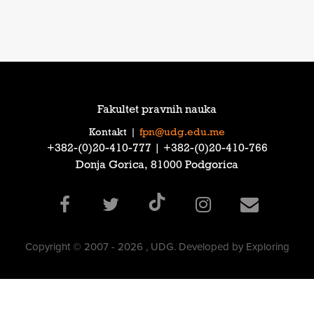
Fakultet pravnih nauka
Kontakt
|
fpn@udg.edu.me
‎+382-(0)20-410-777‎ | ‎+382-(0)20-410-766‎
Donja Gorica, 81000 Podgorica
Copyright © 2007 - 2026 , UDG. Developed by Exploring