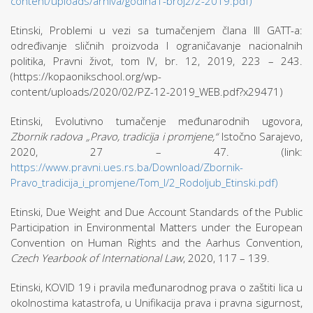
content/uploads/arhiva/godina1-broj2/2-2019.pdf)
Etinski, Problemi u vezi sa tumačenjem člana III GATT-a:
određivanje sličnih proizvoda I ograničavanje nacionalnih
politika, Pravni život, tom IV, br. 12, 2019, 223 – 243.
(https://kopaonikschool.org/wp-
content/uploads/2020/02/PZ-12-2019_WEB.pdf?x29471)
Etinski, Evolutivno tumačenje međunarodnih ugovora,
Zbornik radova „Pravo, tradicija i promjene,“
Istočno Sarajevo,
2020, 27 – 47. (link:
https://www.pravni.ues.rs.ba/Download/Zbornik-
Pravo_tradicija_i_promjene/Tom_I/2_Rodoljub_Etinski.pdf)
Etinski, Due Weight and Due Account Standards of the Public
Participation in Environmental Matters under the European
Convention on Human Rights and the Aarhus Convention,
Czech Yearbook of International Law
, 2020, 117 – 139.
Etinski, KOVID 19 i pravila međunarodnog prava o zaštiti lica u
okolnostima katastrofa, u Unifikacija prava i pravna sigurnost,