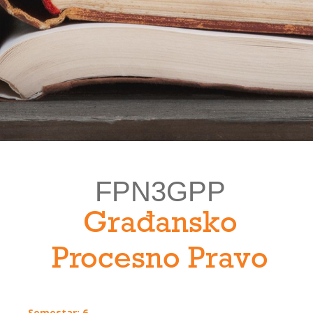
FPN3GPP
Građansko
Procesno Pravo
Semestar: 6