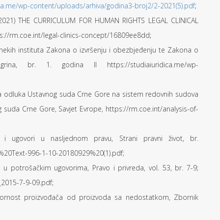
dica.me/wp-content/uploads/arhiva/godina3-broj2/2-2021(5).pdf
;
 I. (2021) THE CURRICULUM FOR HUMAN RIGHTS LEGAL CLINICAL
//rm.coe.int/legal-clinics-concept/16809ee8dd;
ti nekih instituta Zakona o izvršenju i obezbjeđenju te Zakona o
grina, br. 1. godina II https://studiaiuridica.me/wp-
ticaja odluka Ustavnog suda Crne Gore na sistem redovnih sudova
da Crne Gore, Savjet Evrope, https://rm.coe.int/analysis-of-
ma i ugovori u nasljednom pravu, Strani pravni život, br.
e%20Text-996-1-10-20180929%20(1).pdf;
 u potrošačkim ugovorima, Pravo i privreda, vol. 53, br. 7-9;
_2015-7-9-09.pdf;
govornost proizvođača od proizvoda sa nedostatkom, Zbornik