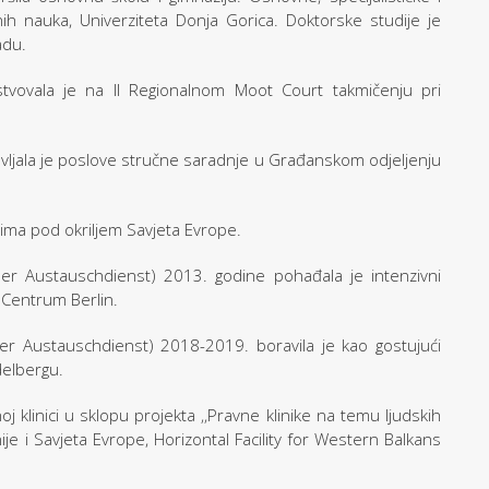
nih nauka, Univerziteta Donja Gorica. Doktorske studije je
adu.
tvovala je na II Regionalnom Moot Court takmičenju pri
ljala je poslove stručne saradnje u Građanskom odjeljenju
ima pod okriljem Savjeta Evrope.
r Austauschdienst) 2013. godine pohađala je intenzivni
 Centrum Berlin.
r Austauschdienst) 2018-2019. boravila je kao gostujući
delbergu.
klinici u sklopu projekta ‚‚Pravne klinike na temu ljudskih
e i Savjeta Evrope, Horizontal Facility for Western Balkans