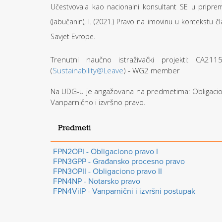
Učestvovala kao nacionalni konsultant SE u pripremi 
(Jabučanin), I. (2021.) Pravo na imovinu u kontekstu 
Savjet Evrope.
Trenutni naučno istraživački projekti: CA211
(
Sustainability@Leave
) - WG2 member
Na UDG-u je angažovana na predmetima: Obligacion
Vanparnično i izvršno pravo.
Predmeti
FPN2OPI - Obligaciono pravo I
FPN3GPP - Građansko procesno pravo
FPN3OPII - Obligaciono pravo II
FPN4NP - Notarsko pravo
FPN4ViIP - Vanparnični i izvršni postupak