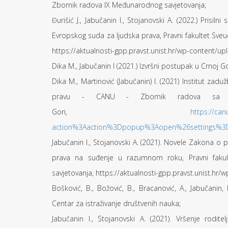
Zbornik radova IX Međunarodnog savjetovanja;
Đurišić J., Jabučanin I., Stojanovski A. (2022.) Prisil
Evropskog suda za ljudska prava, Pravni fakultet Sveu
https://aktualnosti-gpp.pravst.unist.hr/wp-content/u
Dika M., Jabučanin I (2021.) Izvršni postupak u Crnoj G
Dika M., Martinović (Jabučanin) I. (2021) Institut za
pravu - CANU - Zbornik radova sa Ok
Gori,
https://can
action%3Aaction%3Dpopup%3Aopen%26settings%3De
Jabučanin I., Stojanovski A. (2021). Novele Zakona o 
prava na suđenje u razumnom roku, Pravni fakult
savjetovanja, https://aktualnosti-gpp.pravst.unist.h
Bošković, B., Božović, B., Bracanović, A., Jabučanin,
Centar za istraživanje društvenih nauka;
Jabučanin I., Stojanovski A. (2021). Vršenje rodit