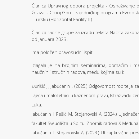
Članica Upravnog odbora projekta - Osnaživanje
žrtava u Crnoj Gori - zajedničkog programa Evropske
i Tursku (Horizontal Facility III)
Članica radne grupe za izradu teksta Nacrta zak
od januara 2023.
Ima položen pravosudni ispit.
Izlagala je na brojnim seminarima, domaćim i m
naučnih i stručnih radova, među kojima su i:
Đurišić J., Jabučanin I. (2025.) Odgovornost roditelja z
Djeca i maloljetnici u kaznenom pravu, Istraživački ce
Luka.
Jabučanin I, Pešić M, Stojanovski A, (2024.) Ujedn
fakultet Sveučilišta u Splitu: Zbornik radova X Međun
Jabučanin I, Stojanovski A, (2023.) Uticaj krivične pr