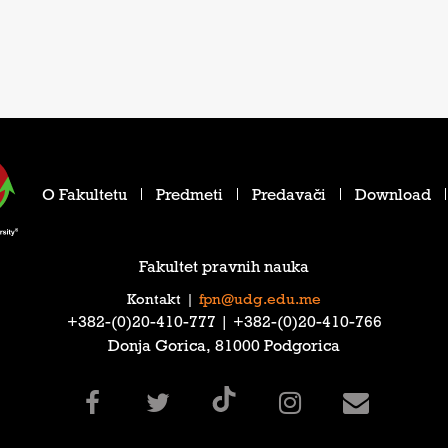
O Fakultetu
Predmeti
Predavači
Download
Fakultet pravnih nauka
Kontakt
|
fpn@udg.edu.me
‎+382-(0)20-410-777‎ | ‎+382-(0)20-410-766‎
Donja Gorica, 81000 Podgorica