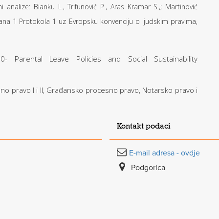
analize: Bianku L., Trifunović P., Aras Kramar S.,; Martinović
člana 1 Protokola 1 uz Evropsku konvenciju o ljudskim pravima,
50- Parental Leave Policies and Social Sustainability
o pravo I i II, Građansko procesno pravo, Notarsko pravo i
Kontakt podaci
E-mail adresa - ovdje
Podgorica