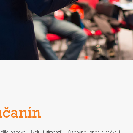
učanin
šila osnovnu školu i gimnaziju. Osnovne, specijalističke i