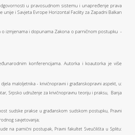
 odgovornosti u pravosudnom sistemu i unapređenje prava
 unije i Savjeta Evrope Horizontal Facility za Zapadni Balkan
ona o izmjenama i dopunama Zakona o parničnom postupku -
eđunarodnim konferencijama. Autorka i koautorka je više
a djela maloljetnika - krivičnopravni i građanskopravni aspekt, u:
ntar, Srpsko udruženje za krivičnopravnu teoriju i praksu, Banja
ačenost sudske prakse u građanskom sudskom postupku, Pravni
arodnog savjetovanja;
esude na parnični postupak, Pravni fakultet Sveučilišta u Splitu: