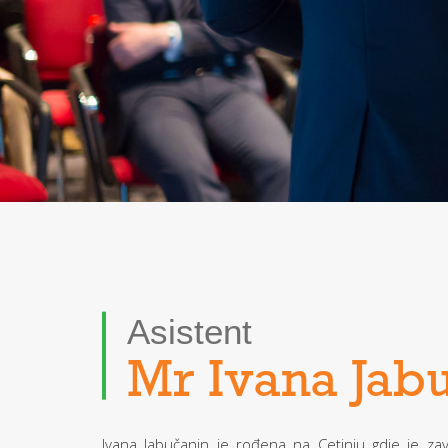
Asistent
Mr Ivana Jab
Ivana Jabučanin je rođena na Cetinju gdje je zavr