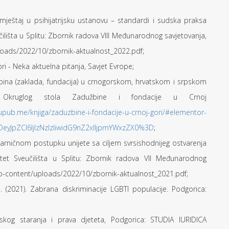
ni smještaj u psihijatrijsku ustanovu – standardi i sudska praksa
čilišta u Splitu: Zbornik radova VIII Međunarodnog savjetovanja,
ploads/2022/10/zbornik-aktualnost_2022.pdf;
ori - Neka aktuelna pitanja, Savjet Evrope;
dužbina (zaklada, fundacija) u crnogorskom, hrvatskom i srpskom
ruglog stola Zadužbine i fondacije u Crnoj
upub.me/knjiga/zaduzbine-i-fondacije-u-crnoj-gori/#elementor-
yJpZCI6IjIzNzIzIiwidG9nZ2xlIjpmYWxzZX0%3D
;
parničnom postupku unijete sa ciljem svrsishodnijeg ostvarenja
et Sveučilišta u Splitu: Zbornik radova VII Međunarodnog
r/wp-content/uploads/2022/10/zbornik-aktualnost_2021.pdf;
 I. (2021). Zabrana diskriminacije LGBTI populacije. Podgorica:
eljskog staranja i prava djeteta, Podgorica: STUDIA IURIDICA