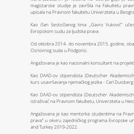
magistarske studije je završila na Fakultetu prav
upisala na Pravnom fakultetu Univerziteta u Beogr
Kao član šestočlanog tima „Gavro Vuković” učes
Evropskom sudu za ljudska prava.
Od oktobra 2014. do novembra 2015. godine, obav
Osnovnog suda u Podgorici.
Angažovana je kao nacionalni konsultant na projekt
Kao DAAD-ov stipendista (Deutscher Akademische
kurs usavršavanja njemačkog jezika - Carl Duisberg
Kao DAAD-ov stipendista (Deutscher Akademische
istraživač na Pravnom fakultetu, Univerziteta u Hei
Angažovana je kao mentorka studentima na Pravnoj 
prava" u okviru zajedničkog programa Evropske unij
and Turkey 2019-2022.