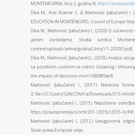
MONTENEGRINA, broj 2, godina III;
https://studiaiuri
Dika M., Aras Kramar S. & Martinović (Jabučanin)
EDUCATION IN MONTENEGRO, Council of Europe https:
Dika M., Martinović (Jabučanin) I., (2020) O ustavnos
javnim izvršiteljima, Studia Iuridica Montene
content/uploads/arhiva/godina2-broj1/1-2020(1).pdf;
Dika M., Martinović (Jabučanin) I., (2018.) Analiza u
sa posebnim osvrtom na odnos Ustavnog i Vrhovnog su
the-impact-of-decisions-mon/16808f0ab8;
Martinović (Jabučanin) I., (2017.) Notarska for
2; file:///C:/Users/Sa%C5%A1a/Downloads/513-Articl
Martinović (Jabučanin) I., (2015.) Nepoštene odredbe
https://pravoiprivreda.rs/xml/201-/2015c/2015-3c/PiP
Martinović (Jabučanin) I., (2012.) Vanugovorna od
Škole prava Evropske unije;