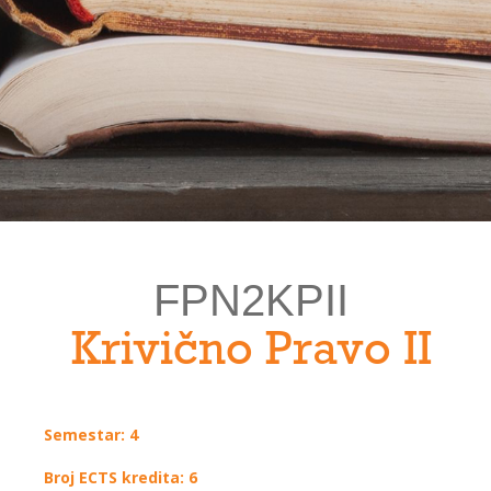
FPN2KPII
Krivično Pravo II
Semestar: 4
Broj ECTS kredita: 6