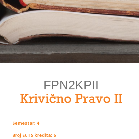
FPN2KPII
Krivično Pravo II
Semestar: 4
Broj ECTS kredita: 6