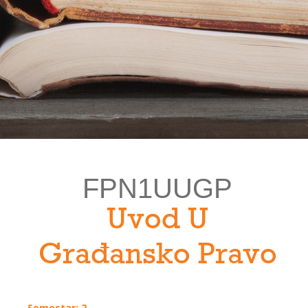
FPN1UUGP
Uvod U
Građansko Pravo
Semestar: 2