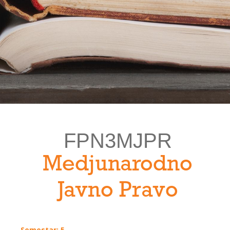
FPN3MJPR
Medjunarodno
Javno Pravo
Semestar: 5