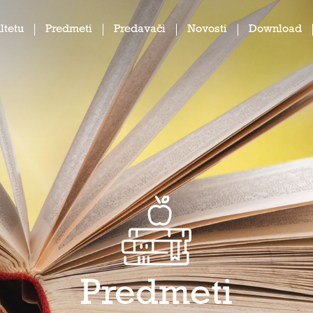
ltetu
Predmeti
Predavači
Novosti
Download
Predmeti