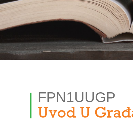
FPN1UUGP
Uvod U Građ