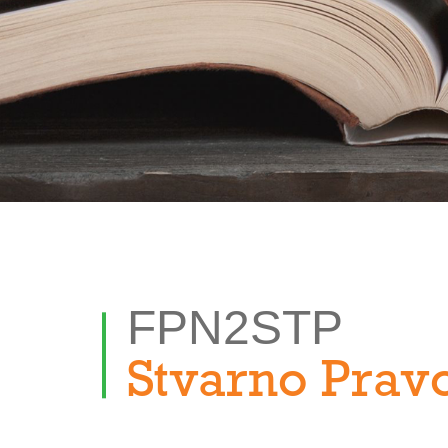
FPN2STP
Stvarno Prav