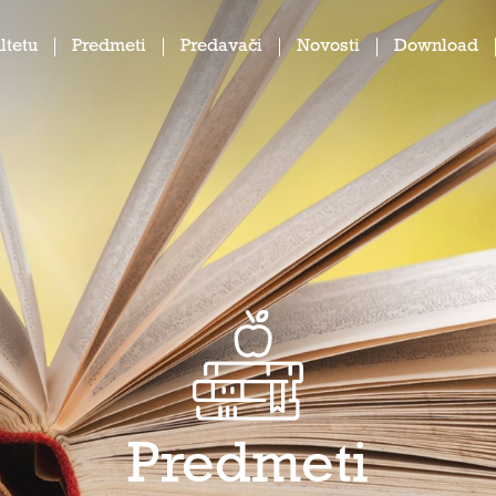
ltetu
Predmeti
Predavači
Novosti
Download
Predmeti