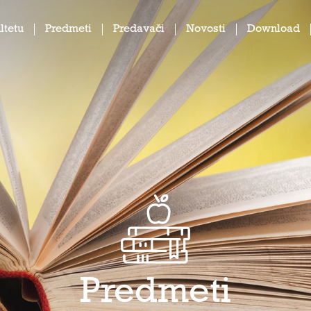
ltetu
Predmeti
Predavači
Novosti
Download
Predmeti