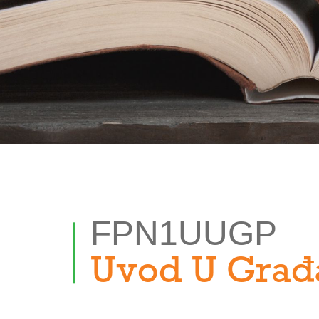
FPN1UUGP
Uvod U Građ