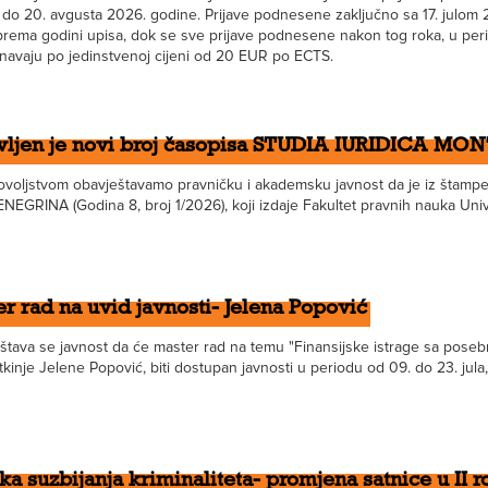
la do 20. avgusta 2026. godine. Prijave podnesene zaključno sa 17. julom
 prema godini upisa, dok se sve prijave podnesene nakon tog roka, u per
navaju po jedinstvenoj cijeni od 20 EUR po ECTS.
vljen je novi broj časopisa STUDIA IURIDICA 
ovoljstvom obavještavamo pravničku i akademsku javnost da je iz štamp
EGRINA (Godina 8, broj 1/2026), koji izdaje Fakultet pravnih nauka Univ
r rad na uvid javnosti- Jelena Popović
tava se javnost da će master rad na temu "Finansijske istrage sa posebn
kinje Jelene Popović, biti dostupan javnosti u periodu od 09. do 23. jula, 
ika suzbijanja kriminaliteta- promjena satnice u II 