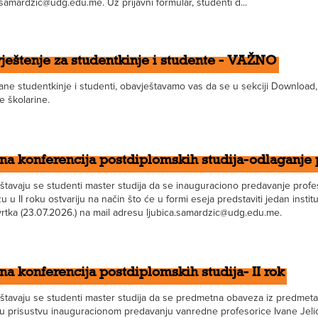
.samardzic@udg.edu.me. Uz prijavni formular, studenti d...
eštenje za studentkinje i studente - VAŽNO
ne studentkinje i studenti, obavještavamo vas da se u sekciji Download, u
e školarine.
a konferencija postdiplomskih studija-odlaganje pr
štavaju se studenti master studija da se inauguraciono predavanje profe
 u II roku ostvariju na način što će u formi eseja predstaviti jedan institu
vrtka (23.07.2026.) na mail adresu ljubica.samardzic@udg.edu.me.
a konferencija postdiplomskih studija- II rok
štavaju se studenti master studija da se predmetna obaveza iz predmeta 
 u prisustvu inauguracionom predavanju vanredne profesorice Ivane Jelić.