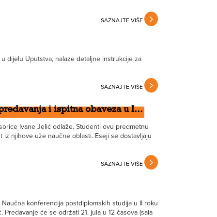
SAZNAJTE VIŠE
 dijelu Uputstva, nalaze detaljne instrukcije za
SAZNAJTE VIŠE
edavanja i ispitna obaveza u I...
sorice Ivane Jelić odlaže. Studenti ovu predmetnu
t iz njihove uže naučne oblasti. Eseji se dostavljaju
SAZNAJTE VIŠE
Naučna konferencija postdiplomskih studija u II roku
 Predavanje će se održati 21. jula u 12 časova (sala