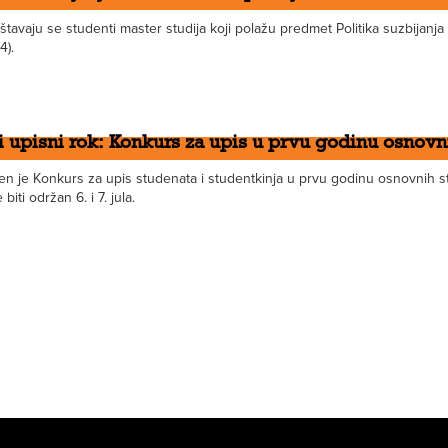
tavaju se studenti master studija koji polažu predmet Politika suzbijanja k
4).
 upisni rok: Konkurs za upis u prvu godinu osnovni
en je Konkurs za upis studenata i studentkinja u prvu godinu osnovnih stu
biti održan 6. i 7. jula.