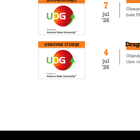
(DVOGODIŠNJE)
7
Obavješ
jul
(sala S1
'26
OSNOVNE STUDIJE
Drugi
4
Objavlj
jul
Upis će 
'26