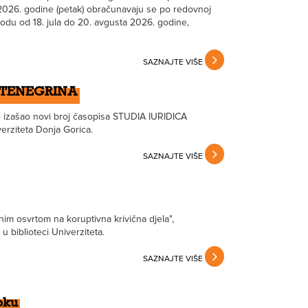
 2026. godine (petak) obračunavaju se po redovnoj
iodu od 18. jula do 20. avgusta 2026. godine,
SAZNAJTE VIŠE
MONTENEGRINA
e izašao novi broj časopisa STUDIA IURIDICA
erziteta Donja Gorica.
SAZNAJTE VIŠE
im osvrtom na koruptivna krivična djela",
u biblioteci Univerziteta.
SAZNAJTE VIŠE
roku