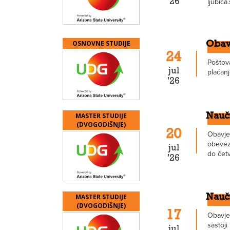
'26
ljubica
OSNOVNE STUDIJE
Obavj
24
Poštova
jul
plaćanj
'26
MASTER STUDIJE
Naučn
(DVOGODIŠNJE)
20
Obavje
obevezu
jul
do čet
'26
MASTER STUDIJE
Naučn
(DVOGODIŠNJE)
17
Obavje
sastoji
jul