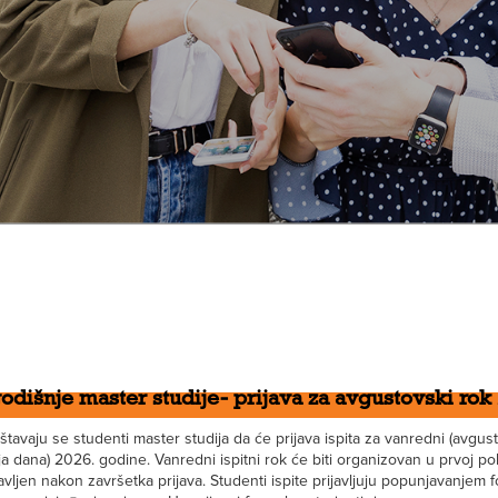
dišnje master studije- prijava za avgustovski rok
tavaju se studenti master studija da će prijava ispita za vanredni (avgusto
ja dana) 2026. godine. Vanredni ispitni rok će biti organizovan u prvoj 
javljen nakon završetka prijava. Studenti ispite prijavljuju popunjavanjem 