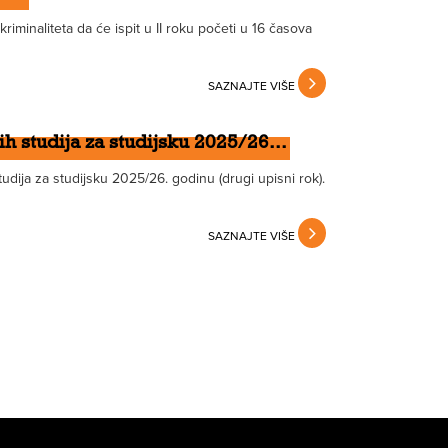
riminaliteta da će ispit u II roku početi u 16 časova
SAZNAJTE VIŠE
h studija za studijsku 2025/26...
dija za studijsku 2025/26. godinu (drugi upisni rok).
SAZNAJTE VIŠE