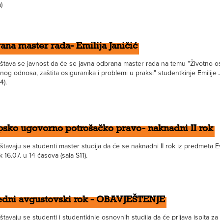
)
na master rada- Emilija Janičić
štava se javnost da će se javna odbrana master rada na temu "Životno o
og odnosa, zaštita osiguranika i problemi u praksi" studentkinje Emilije 
4).
psko ugovorno potrošačko pravo- naknadni II rok
štavaju se studenti master studija da će se naknadni II rok iz predmeta
k 16.07. u 14 časova (sala S11).
edni avgustovski rok - OBAVJEŠTENJE
tavaju se studenti i studentkinje osnovnih studija da će prijava ispita za