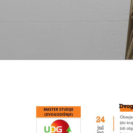
Dvogo
MASTER STUDIJE
(DVOGODIŠNJE)
Obavješ
24
(do kra
jul
biti ob