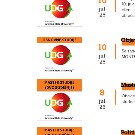
10
10. ju
jul
cijeni,
'26
obraču
OSNOVNE STUDIJE
Obja
10
Sa zad
jul
MONTEN
'26
MASTER STUDIJE
Maste
(DVOGODIŠNJE)
8
Obavješ
jul
student
'26
MASTER STUDIJE
Polit