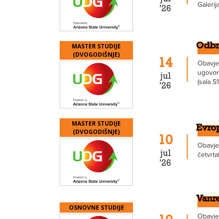
Galerija
'26
MASTER STUDIJE
Odbra
(DVOGODIŠNJE)
14
Obavje
ugovorn
jul
(sala S1
'26
MASTER STUDIJE
Evro
(DVOGODIŠNJE)
10
Obavje
jul
četvrta
'26
Vanr
OSNOVNE STUDIJE
Obavješ