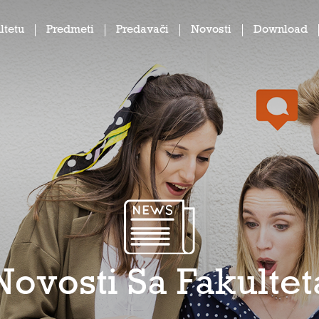
ltetu
Predmeti
Predavači
Novosti
Download
Novosti Sa Fakultet