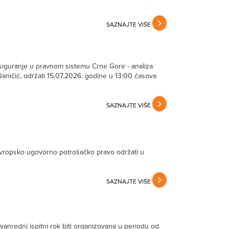
SAZNAJTE VIŠE
siguranje u pravnom sistemu Crne Gore - analiza
Janičić, održati 15.07.2026. godine u 13:00 časova
SAZNAJTE VIŠE
 Evropsko ugovorno potrošačko pravo održati u
SAZNAJTE VIŠE
 vanredni ispitni rok biti organizovana u periodu od