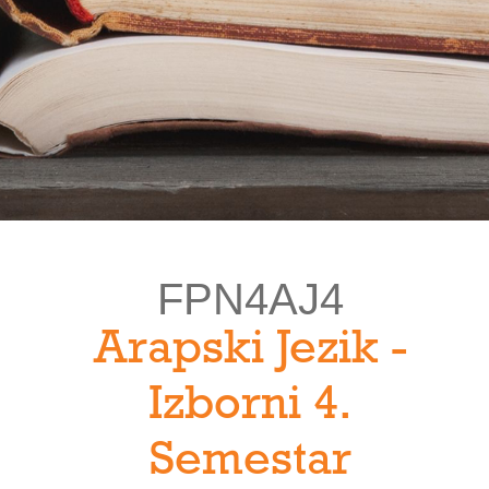
FPN4AJ4
Arapski Jezik -
Izborni 4.
Semestar