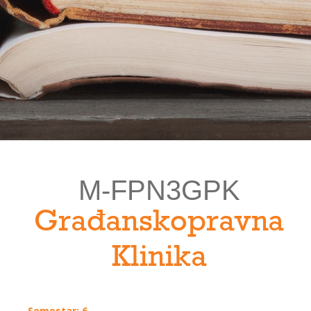
M-FPN3GPK
Građanskopravna
Klinika
Semestar: 6