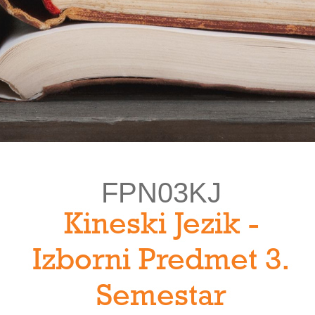
FPN03KJ
Kineski Jezik -
Izborni Predmet 3.
Semestar