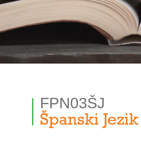
FPN03ŠJ
Španski Jezik