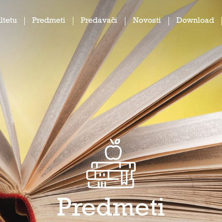
ltetu
Predmeti
Predavači
Novosti
Download
Predmeti