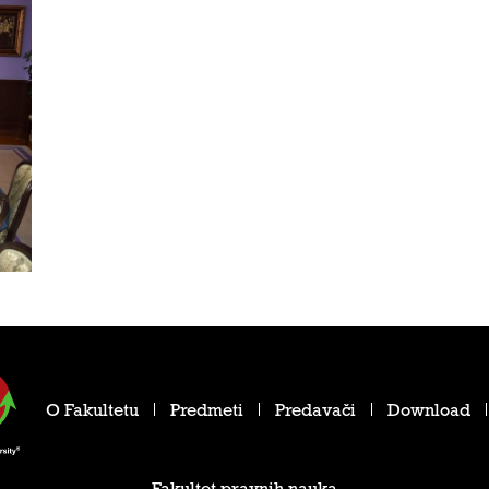
O Fakultetu
Predmeti
Predavači
Download