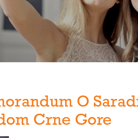
morandum O Saradn
dom Crne Gore