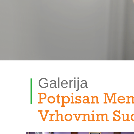
Galerija
Potpisan Me
Vrhovnim Su