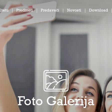
ltetu
Predmeti
Predavači
Novosti
Download
Foto Galerija