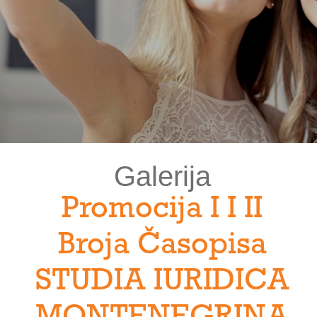
Galerija
Promocija I I II
Broja Časopisa
STUDIA IURIDICA